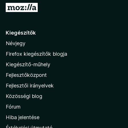
e
U
g
g
é
r
s
á
Kiegészítők
z
s
í
Névjegy
a
t
M
ő
Firefox kiegészítők blogja
k
o
Kiegészítő-műhely
z
Fejlesztőközpont
i
l
Fejlesztői irányelvek
l
Közösségi blog
a
h
Fórum
o
Hiba jelentése
n
Értékelési útmutató