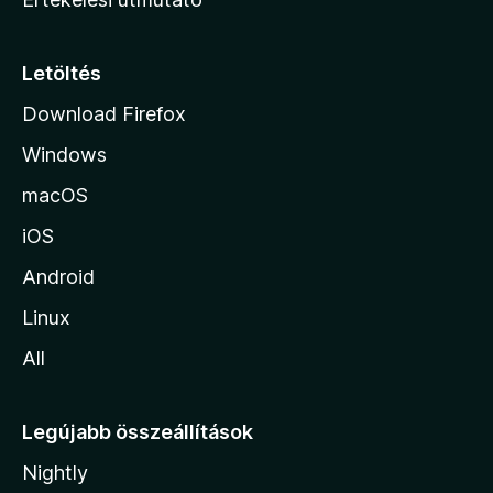
l
a
p
Letöltés
j
Download Firefox
á
Windows
r
a
macOS
iOS
Android
Linux
All
Legújabb összeállítások
Nightly