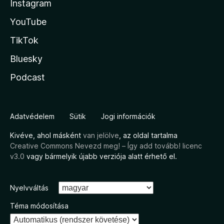
Instagram
YouTube
TikTok
Bluesky
Podcast
Adatvédelem
Sütik
Jogi információk
Kivéve, ahol másként
van jelölve
, az oldal tartalma
Creative Commons Nevezd meg! – Így add tovább! licenc
v3.0
vagy bármelyik újabb verziója alatt érhető el.
Nyelvváltás
Téma módosítása