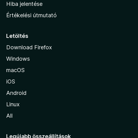
o
e
Hiba jelentése
k
k
n
e
Értékelési útmutató
l
l
é
a
s
p
Letöltés
e
j
k
Download Firefox
á
Windows
r
a
macOS
iOS
Android
Linux
All
Legújabb összeállítások