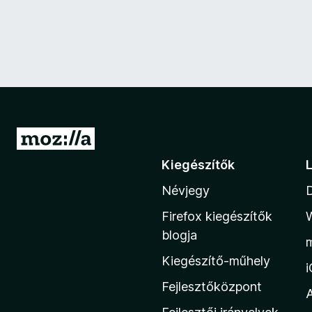
U
g
Kiegészítők
r
Névjegy
á
s
Firefox kiegészítők
a
blogja
M
Kiegészítő-műhely
o
z
Fejlesztőközpont
i