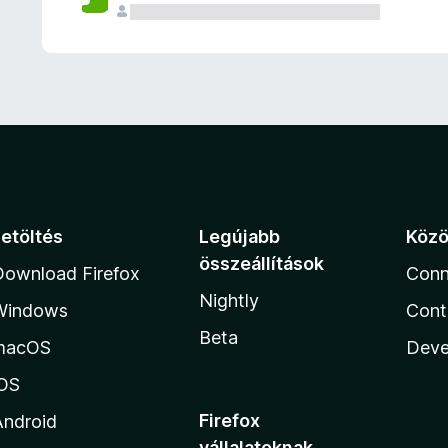
e
l
é
s
e
k
Letöltés
Legújabb
Köz
összeállítások
Download Firefox
Conn
Nightly
Windows
Cont
Beta
macOS
Deve
iOS
Firefox
Android
vállalatoknak