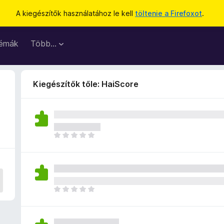
A kiegészítők használatához le kell
töltenie a Firefoxot
.
émák
Több…
Kiegészítők tőle: HaiScore
M
é
g
n
i
n
M
c
é
s
g
e
n