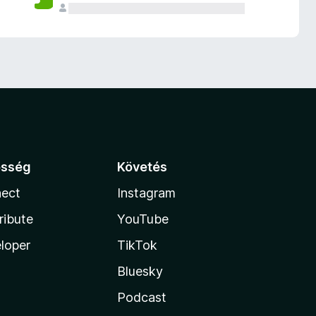
össég
Követés
ect
Instagram
ribute
YouTube
loper
TikTok
Bluesky
Podcast