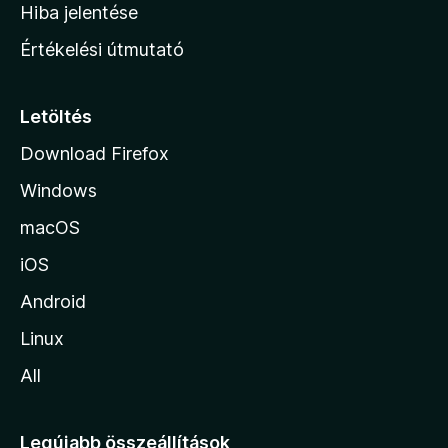
o
e
Hiba jelentése
k
k
n
e
Értékelési útmutató
l
l
é
a
s
p
Letöltés
e
j
k
Download Firefox
á
Windows
r
a
macOS
iOS
Android
Linux
All
Legújabb összeállítások