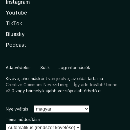
Instagram
YouTube
TikTok
Bluesky
Podcast
Adatvédelem
Sütik
Jogi információk
Kivéve, ahol másként
van jelölve
, az oldal tartalma
Creative Commons Nevezd meg! – Így add tovább! licenc
v3.0
vagy bármelyik újabb verziója alatt érhető el.
Nyelvváltás
Téma módosítása