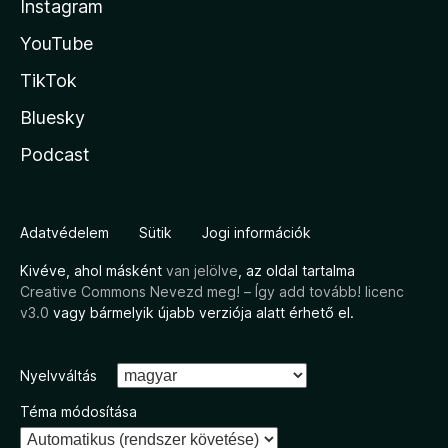
Instagram
YouTube
TikTok
Bluesky
Podcast
Adatvédelem
Sütik
Jogi információk
Kivéve, ahol másként
van jelölve
, az oldal tartalma
Creative Commons Nevezd meg! – Így add tovább! licenc
v3.0
vagy bármelyik újabb verziója alatt érhető el.
Nyelvváltás
Téma módosítása