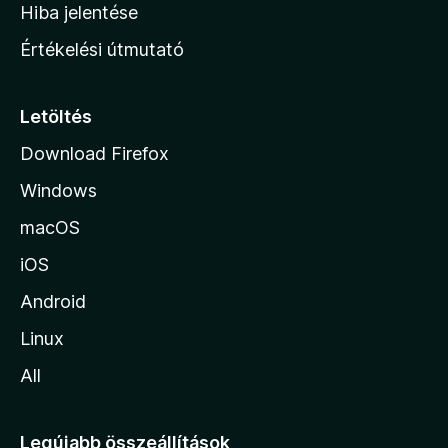
o
e
Hiba jelentése
k
k
n
e
Értékelési útmutató
l
l
é
a
s
p
Letöltés
e
j
k
Download Firefox
á
Windows
r
a
macOS
iOS
Android
Linux
All
Legújabb összeállítások