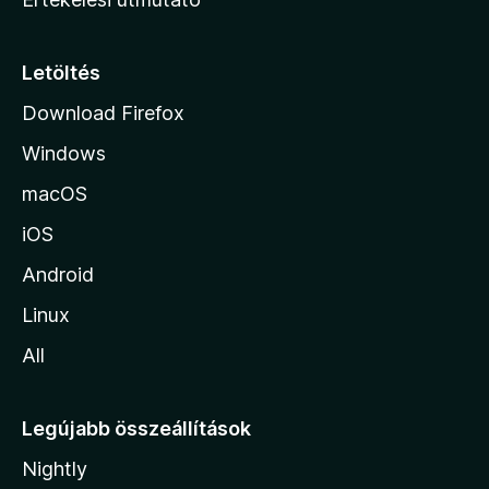
l
a
p
Letöltés
j
Download Firefox
á
Windows
r
a
macOS
iOS
Android
Linux
All
Legújabb összeállítások
Nightly