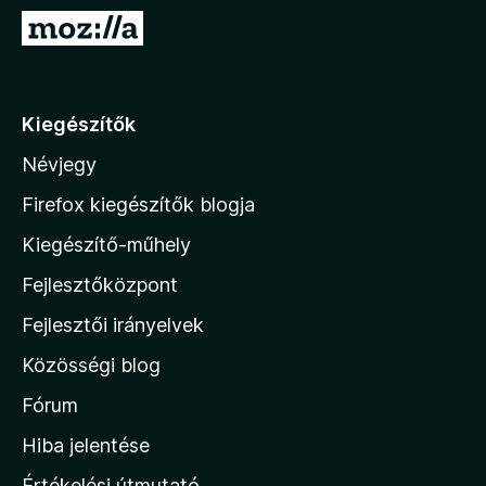
e
U
g
g
é
r
s
á
Kiegészítők
z
s
í
Névjegy
a
t
M
ő
Firefox kiegészítők blogja
k
o
Kiegészítő-műhely
z
Fejlesztőközpont
i
l
Fejlesztői irányelvek
l
Közösségi blog
a
h
Fórum
o
Hiba jelentése
n
Értékelési útmutató