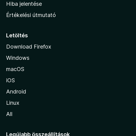
o
e
Hiba jelentése
k
k
n
e
Értékelési útmutató
l
l
é
a
s
p
Letöltés
e
j
k
Download Firefox
á
Windows
r
a
macOS
iOS
Android
Linux
All
Legújabb összeállítások