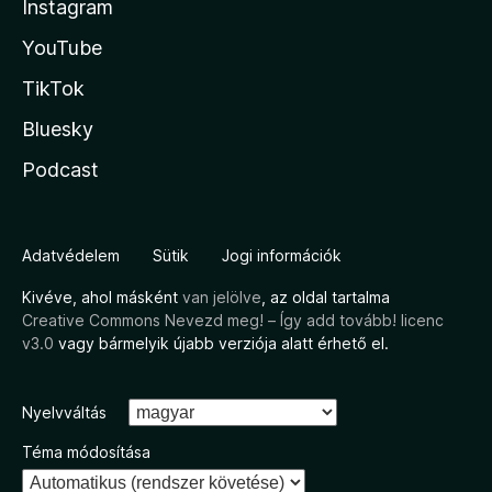
Instagram
YouTube
TikTok
Bluesky
Podcast
Adatvédelem
Sütik
Jogi információk
Kivéve, ahol másként
van jelölve
, az oldal tartalma
Creative Commons Nevezd meg! – Így add tovább! licenc
v3.0
vagy bármelyik újabb verziója alatt érhető el.
Nyelvváltás
Téma módosítása