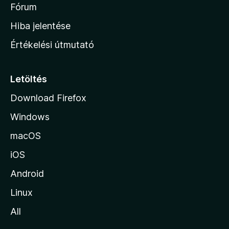
é
h
Fórum
t
s
é
o
e
Hiba jelentése
k
k
n
e
Értékelési útmutató
l
l
é
a
s
p
Letöltés
e
j
k
Download Firefox
á
Windows
r
a
macOS
iOS
Android
Linux
All