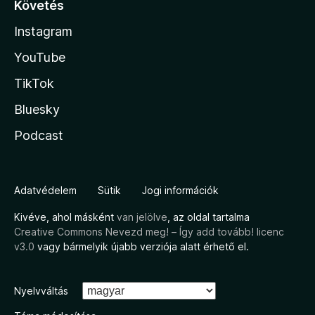
Követés
Instagram
YouTube
TikTok
Bluesky
Podcast
Adatvédelem
Sütik
Jogi információk
Kivéve, ahol másként
van jelölve
, az oldal tartalma
Creative Commons Nevezd meg! – Így add tovább! licenc
v3.0
vagy bármelyik újabb verziója alatt érhető el.
Nyelvváltás