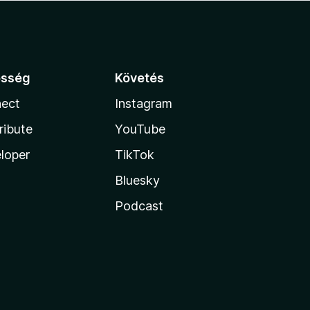
össég
Követés
ect
Instagram
ribute
YouTube
loper
TikTok
Bluesky
Podcast