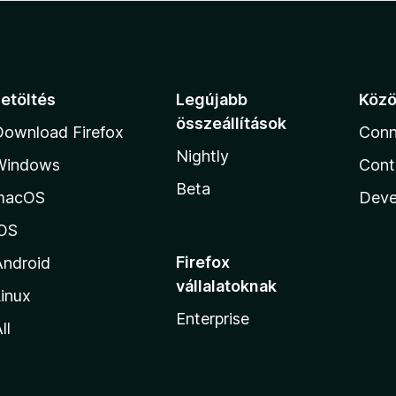
Letöltés
Legújabb
Köz
összeállítások
Download Firefox
Conn
Nightly
Windows
Cont
Beta
macOS
Deve
iOS
Firefox
Android
vállalatoknak
inux
Enterprise
ll