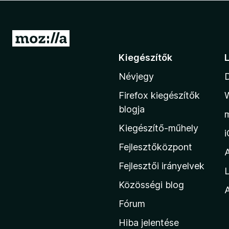
e
g
é
U
s
g
Kiegészítők
z
r
í
Névjegy
á
t
s
ő
Firefox kiegészítők
a
k
blogja
M
Kiegészítő-műhely
o
z
Fejlesztőközpont
i
Fejlesztői irányelvek
L
l
Közösségi blog
l
A
a
Fórum
h
Hiba jelentése