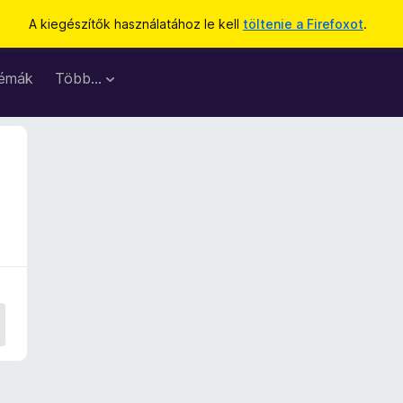
A kiegészítők használatához le kell
töltenie a Firefoxot
.
émák
Több…