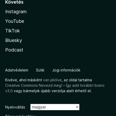
Követés
Instagram
YouTube
TikTok
Bluesky
Podcast
Adatvédelem
Sütik
Jogi információk
Kivéve, ahol másként
van jelölve
, az oldal tartalma
Creative Commons Nevezd meg! – Így add tovább! licenc
v3.0
vagy bármelyik újabb verziója alatt érhető el.
Nyelvváltás