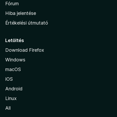
é
h
Fórum
t
s
é
o
e
Hiba jelentése
k
k
n
e
Értékelési útmutató
l
l
é
a
s
p
Letöltés
e
j
k
Download Firefox
á
Windows
r
a
macOS
iOS
Android
Linux
All