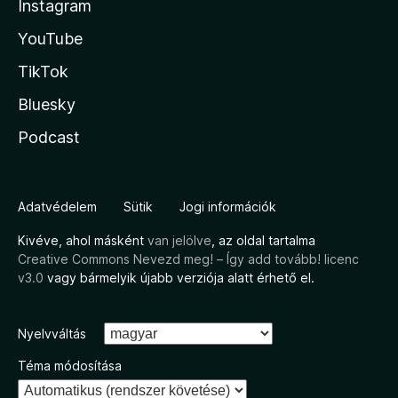
Instagram
YouTube
TikTok
Bluesky
Podcast
Adatvédelem
Sütik
Jogi információk
Kivéve, ahol másként
van jelölve
, az oldal tartalma
Creative Commons Nevezd meg! – Így add tovább! licenc
v3.0
vagy bármelyik újabb verziója alatt érhető el.
Nyelvváltás
Téma módosítása