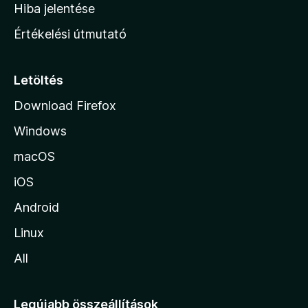
o
e
Hiba jelentése
k
k
n
e
Értékelési útmutató
l
l
é
a
s
p
Letöltés
e
j
k
Download Firefox
á
Windows
r
a
macOS
iOS
Android
Linux
All
Legújabb összeállítások