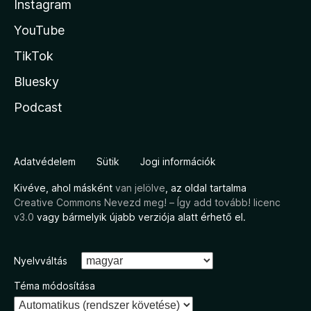
Instagram
YouTube
TikTok
Bluesky
Podcast
Adatvédelem
Sütik
Jogi információk
Kivéve, ahol másként
van jelölve
, az oldal tartalma
Creative Commons Nevezd meg! – Így add tovább! licenc
v3.0
vagy bármelyik újabb verziója alatt érhető el.
Nyelvváltás
Téma módosítása