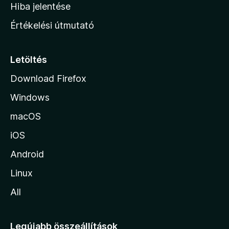
o
e
Hiba jelentése
k
k
n
e
Értékelési útmutató
l
l
é
a
s
p
Letöltés
e
j
k
Download Firefox
á
Windows
r
a
macOS
iOS
Android
Linux
All
Legújabb összeállítások