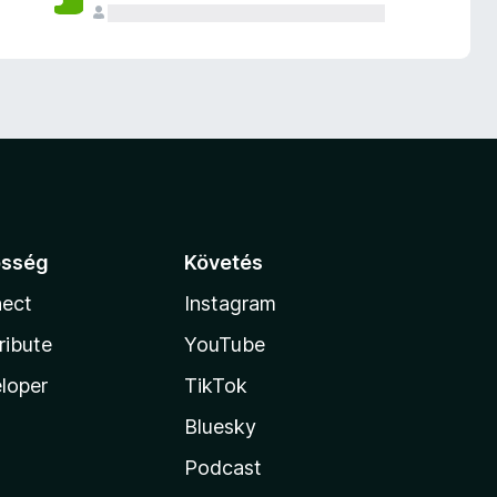
össég
Követés
ect
Instagram
ribute
YouTube
loper
TikTok
Bluesky
Podcast