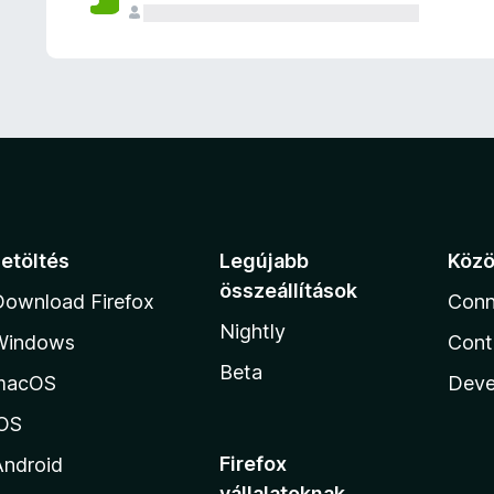
e
l
é
s
e
k
Letöltés
Legújabb
Köz
összeállítások
Download Firefox
Conn
Nightly
Windows
Cont
Beta
macOS
Deve
iOS
Firefox
Android
vállalatoknak