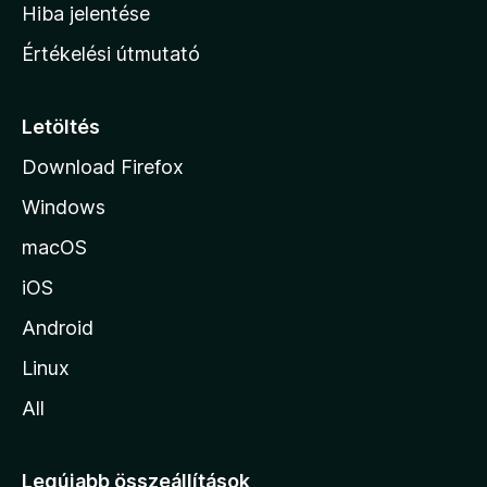
o
e
Hiba jelentése
k
k
n
e
Értékelési útmutató
l
l
é
a
s
p
Letöltés
e
j
k
Download Firefox
á
Windows
r
a
macOS
iOS
Android
Linux
All
Legújabb összeállítások