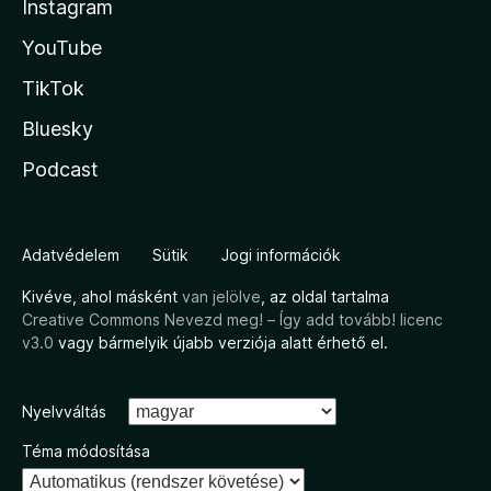
Instagram
YouTube
TikTok
Bluesky
Podcast
Adatvédelem
Sütik
Jogi információk
Kivéve, ahol másként
van jelölve
, az oldal tartalma
Creative Commons Nevezd meg! – Így add tovább! licenc
v3.0
vagy bármelyik újabb verziója alatt érhető el.
Nyelvváltás
Téma módosítása