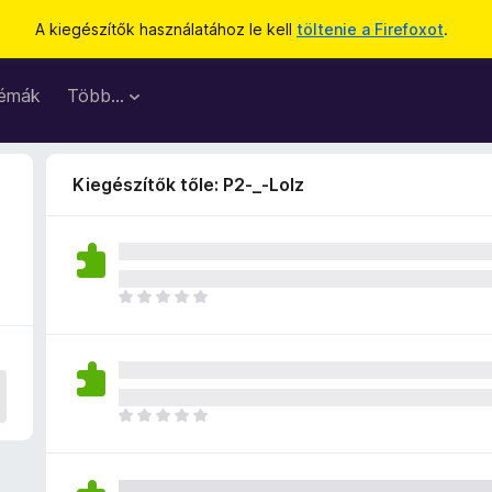
A kiegészítők használatához le kell
töltenie a Firefoxot
.
émák
Több…
Kiegészítők tőle: P2-_-Lolz
M
é
g
n
i
n
M
c
é
s
g
e
n