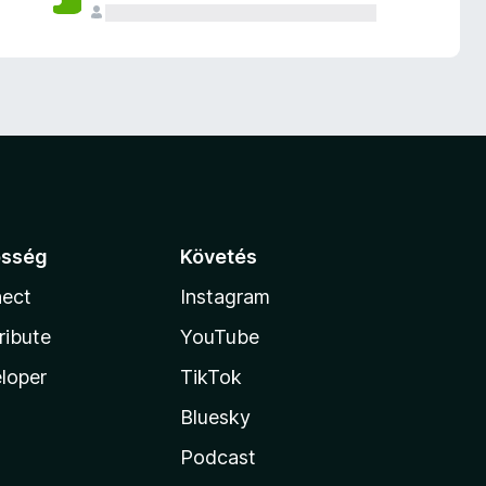
össég
Követés
ect
Instagram
ribute
YouTube
loper
TikTok
Bluesky
Podcast