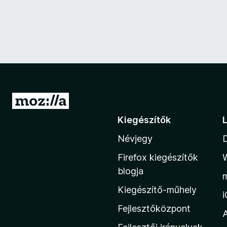
U
g
Kiegészítők
r
Névjegy
á
s
Firefox kiegészítők
a
blogja
M
Kiegészítő-műhely
o
z
Fejlesztőközpont
i