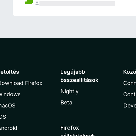
e
l
é
s
e
k
Letöltés
Legújabb
Köz
összeállítások
Download Firefox
Conn
Nightly
Windows
Cont
Beta
macOS
Deve
iOS
Firefox
Android
vállalatoknak