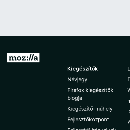
U
g
Kiegészítők
r
Névjegy
á
s
Firefox kiegészítők
a
blogja
M
Kiegészítő-műhely
o
z
Fejlesztőközpont
i