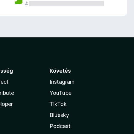
össég
Követés
ect
Instagram
ribute
YouTube
loper
TikTok
Bluesky
Podcast