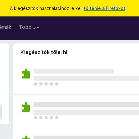
A kiegészítők használatához le kell
töltenie a Firefoxot
.
émák
Több…
Kiegészítők tőle: hli
M
é
g
n
i
n
M
c
é
s
g
e
n