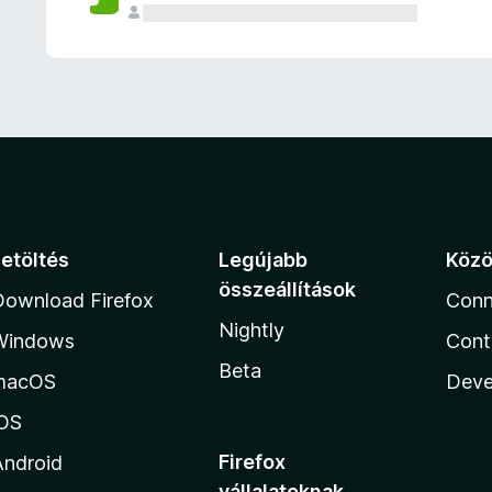
e
l
é
s
e
k
Letöltés
Legújabb
Köz
összeállítások
Download Firefox
Conn
Nightly
Windows
Cont
Beta
macOS
Deve
iOS
Firefox
Android
vállalatoknak