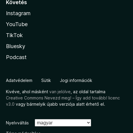
Követés
Instagram
YouTube
TikTok
Bluesky
Podcast
Adatvédelem
Sütik
Jogi információk
Kivéve, ahol másként
van jelölve
, az oldal tartalma
Creative Commons Nevezd meg! – Így add tovább! licenc
v3.0
vagy bármelyik újabb verziója alatt érhető el.
Nyelvváltás