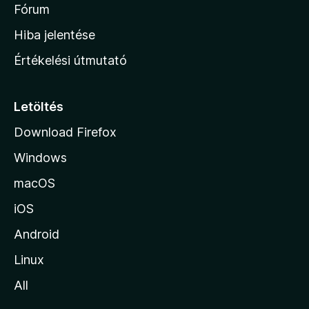
é
h
Fórum
t
s
é
o
e
Hiba jelentése
k
k
n
e
Értékelési útmutató
l
l
é
a
s
p
Letöltés
e
j
k
Download Firefox
á
Windows
r
a
macOS
iOS
Android
Linux
All