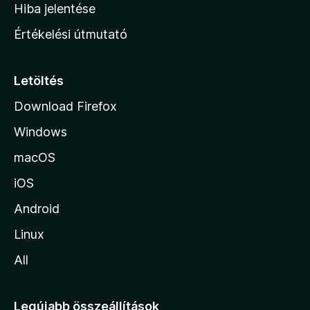
o
e
Hiba jelentése
k
k
n
e
Értékelési útmutató
l
l
é
a
s
p
Letöltés
e
j
k
Download Firefox
á
Windows
r
a
macOS
iOS
Android
Linux
All
Legújabb összeállítások