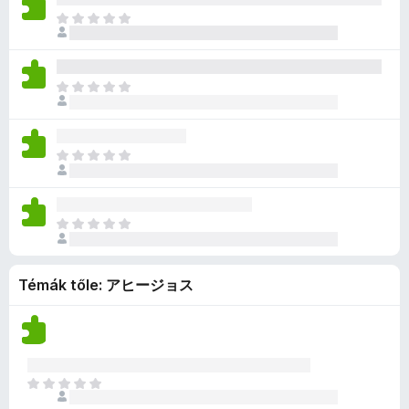
a
e
n
é
i
s
M
g
k
i
r
l
e
é
o
c
n
t
l
n
g
s
s
c
é
a
e
n
é
i
s
k
M
g
k
i
r
l
e
e
é
o
c
n
t
l
n
l
g
s
s
c
é
a
e
é
n
é
i
s
k
M
g
k
s
i
r
l
e
e
é
o
c
e
n
t
l
n
l
g
s
s
k
c
é
a
e
é
n
é
i
s
k
M
g
k
s
i
r
l
e
e
é
o
c
e
n
t
l
n
l
g
s
s
k
c
é
a
e
é
Témák tőle: アヒージョス
n
é
i
s
k
g
k
s
i
r
l
e
e
o
c
e
n
t
l
n
l
s
s
k
c
é
a
e
é
é
i
s
k
g
k
s
r
l
e
e
o
M
c
e
t
l
n
l
s
é
s
k