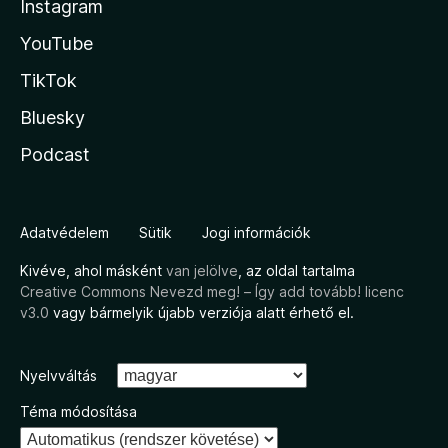
Instagram
YouTube
TikTok
Bluesky
Podcast
Adatvédelem
Sütik
Jogi információk
Kivéve, ahol másként
van jelölve
, az oldal tartalma
Creative Commons Nevezd meg! – Így add tovább! licenc
v3.0
vagy bármelyik újabb verziója alatt érhető el.
Nyelvváltás
Téma módosítása