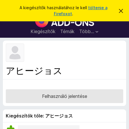
K
Bejelentkezés
A kiegészítők használatához le kell
töltenie a
É
e
Firefoxot
.
r
F
r
t
i
e
e
s
r
Kiegészítők
Témák
Több…
s
í
e
t
é
é
f
s
s
o
e
l
x
v
b
e
アヒージョス
t
ö
é
n
s
e
g
é
Felhasználó jelentése
s
z
ő
Kiegészítők tőle: アヒージョス
k
i