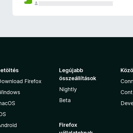
e
l
é
s
e
k
Letöltés
Legújabb
Köz
összeállítások
Download Firefox
Conn
Nightly
Windows
Cont
Beta
macOS
Deve
iOS
Firefox
Android
vállalatoknak