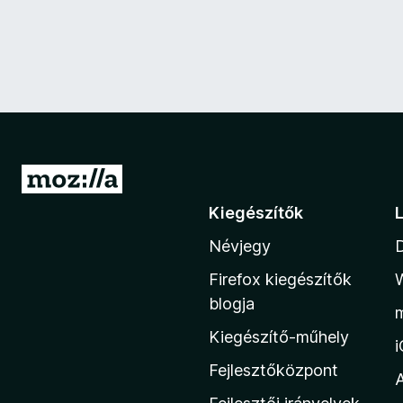
U
g
Kiegészítők
r
Névjegy
á
s
Firefox kiegészítők
a
blogja
M
Kiegészítő-műhely
o
z
Fejlesztőközpont
i