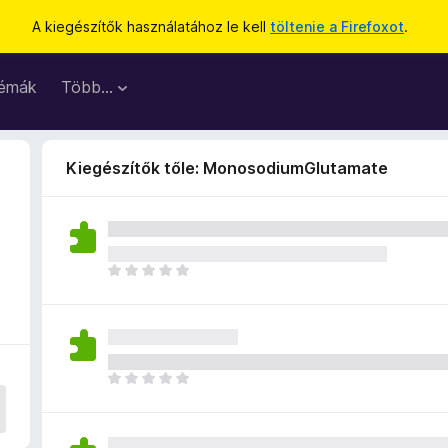
A kiegészítők használatához le kell
töltenie a Firefoxot
.
émák
Több…
Kiegészítők tőle: MonosodiumGlutamate
M
é
g
n
i
n
M
c
é
s
g
e
n