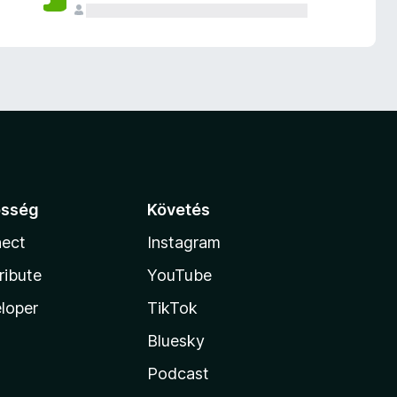
össég
Követés
ect
Instagram
ribute
YouTube
loper
TikTok
Bluesky
Podcast