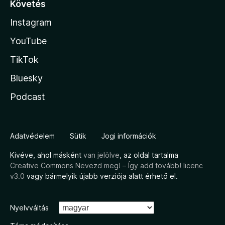
Követés
Instagram
YouTube
TikTok
Bluesky
Podcast
Adatvédelem
Sütik
Jogi információk
Kivéve, ahol másként
van jelölve
, az oldal tartalma
Creative Commons Nevezd meg! – Így add tovább! licenc
v3.0
vagy bármelyik újabb verziója alatt érhető el.
Nyelvváltás