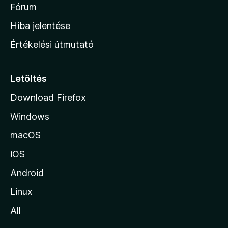
é
h
Fórum
t
s
é
o
e
Hiba jelentése
k
k
n
e
Értékelési útmutató
l
l
é
a
s
p
Letöltés
e
j
k
Download Firefox
á
Windows
r
a
macOS
iOS
Android
Linux
All