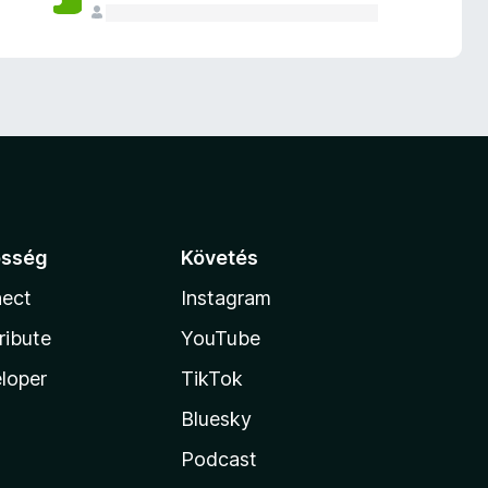
össég
Követés
ect
Instagram
ribute
YouTube
loper
TikTok
Bluesky
Podcast