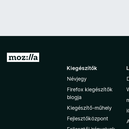
U
g
Kiegészítők
r
Névjegy
á
s
Firefox kiegészítők
a
blogja
M
Kiegészítő-műhely
o
z
Fejlesztőközpont
i