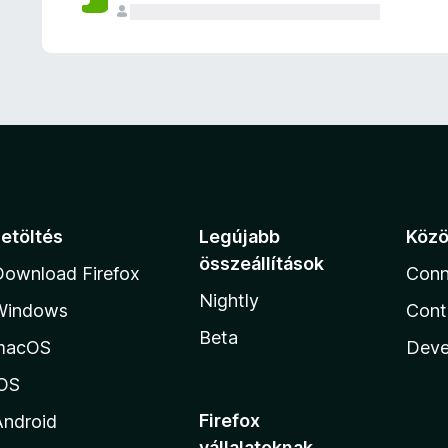
e
l
é
s
e
k
Letöltés
Legújabb
Köz
összeállítások
Download Firefox
Conn
Nightly
Windows
Cont
Beta
macOS
Deve
iOS
Firefox
Android
vállalatoknak