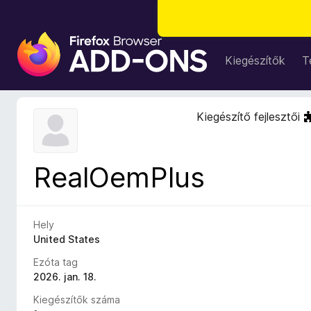
F
i
Kiegészítők
T
r
e
f
Kiegészítő fejlesztői
o
x
b
RealOemPlus
ö
n
g
é
Hely
s
United States
z
Ezóta tag
ő
2026. jan. 18.
k
Kiegészítők száma
i