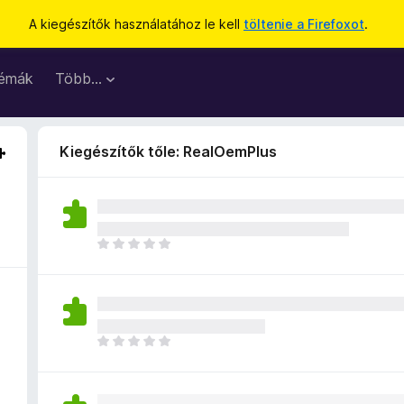
A kiegészítők használatához le kell
töltenie a Firefoxot
.
émák
Több…
Kiegészítők tőle: RealOemPlus
M
é
g
n
i
n
M
c
é
s
g
e
n