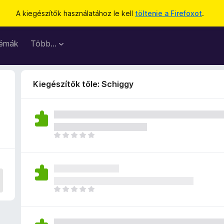
A kiegészítők használatához le kell
töltenie a Firefoxot
.
émák
Több…
Kiegészítők tőle: Schiggy
M
é
g
n
i
n
M
c
é
s
g
e
n