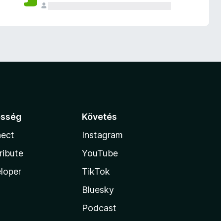
össég
Követés
ect
Instagram
ribute
YouTube
loper
TikTok
Bluesky
Podcast