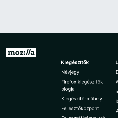
U
g
Kiegészítők
r
Névjegy
á
s
Firefox kiegészítők
a
blogja
M
Kiegészítő-műhely
o
z
Fejlesztőközpont
i