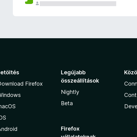
e
l
é
s
e
k
Letöltés
Legújabb
Köz
összeállítások
Download Firefox
Conn
Nightly
Windows
Cont
Beta
macOS
Deve
iOS
Firefox
Android
vállalatoknak