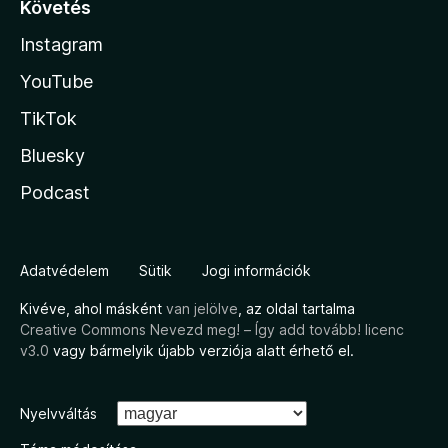
Követés
Instagram
YouTube
TikTok
Bluesky
Podcast
Adatvédelem
Sütik
Jogi információk
Kivéve, ahol másként
van jelölve
, az oldal tartalma
Creative Commons Nevezd meg! – Így add tovább! licenc
v3.0
vagy bármelyik újabb verziója alatt érhető el.
Nyelvváltás