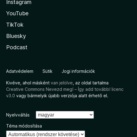
Instagram
YouTube
TikTok
Bluesky
Podcast
Adatvédelem
Sütik
Jogi információk
Kivéve, ahol másként
van jelölve
, az oldal tartalma
Creative Commons Nevezd meg! – Így add tovább! licenc
v3.0
vagy bármelyik újabb verziója alatt érhető el.
Nyelvváltás
Téma módosítása