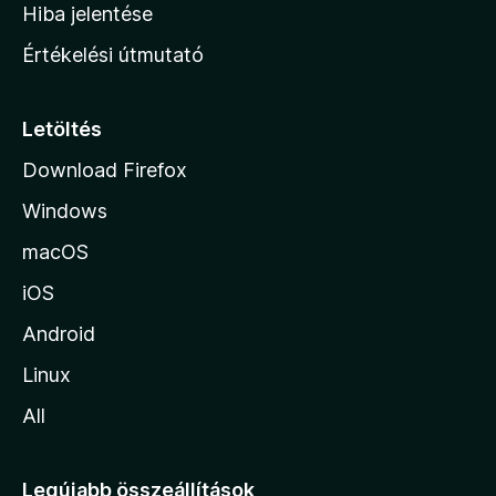
o
e
Hiba jelentése
k
k
n
e
Értékelési útmutató
l
l
é
a
s
p
Letöltés
e
j
k
Download Firefox
á
Windows
r
a
macOS
iOS
Android
Linux
All
Legújabb összeállítások