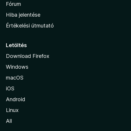
é
h
Fórum
t
s
é
o
e
Hiba jelentése
k
k
n
e
Értékelési útmutató
l
l
é
a
s
p
Letöltés
e
j
k
Download Firefox
á
Windows
r
a
macOS
iOS
Android
Linux
All