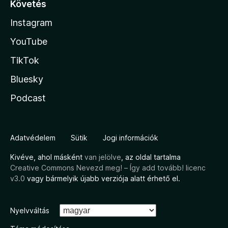
Követés
Instagram
YouTube
TikTok
Bluesky
Podcast
Adatvédelem
Sütik
Jogi információk
Kivéve, ahol másként
van jelölve
, az oldal tartalma
Creative Commons Nevezd meg! – Így add tovább! licenc
v3.0
vagy bármelyik újabb verziója alatt érhető el.
Nyelvváltás