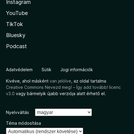
Instagram
YouTube
TikTok
Bluesky
Podcast
Adatvédelem
Sütik
Jogi információk
Kivéve, ahol másként
van jelölve
, az oldal tartalma
Creative Commons Nevezd meg! – Így add tovább! licenc
v3.0
vagy bármelyik újabb verziója alatt érhető el.
Nyelvváltás
Téma módosítása