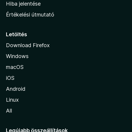
o
e
Hiba jelentése
k
k
n
e
Értékelési útmutató
l
l
é
a
s
p
Letöltés
e
j
k
Download Firefox
á
Windows
r
a
macOS
iOS
Android
Linux
All
Legújabb összeállítások