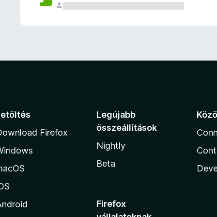
e
l
é
s
e
k
Letöltés
Legújabb
Köz
összeállítások
Download Firefox
Conn
Nightly
Windows
Cont
Beta
macOS
Deve
iOS
Firefox
Android
vállalatoknak