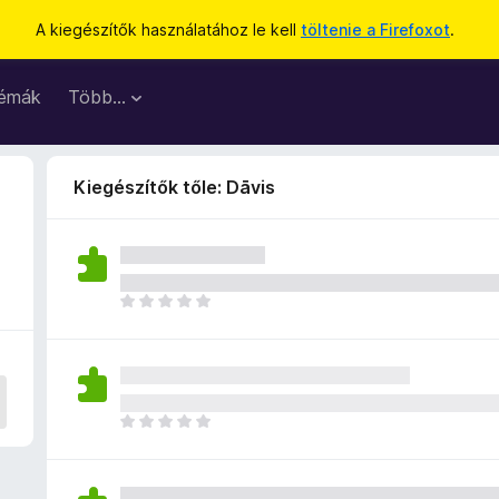
A kiegészítők használatához le kell
töltenie a Firefoxot
.
émák
Több…
Kiegészítők tőle: Dāvis
M
é
g
n
i
n
M
c
é
s
g
e
n