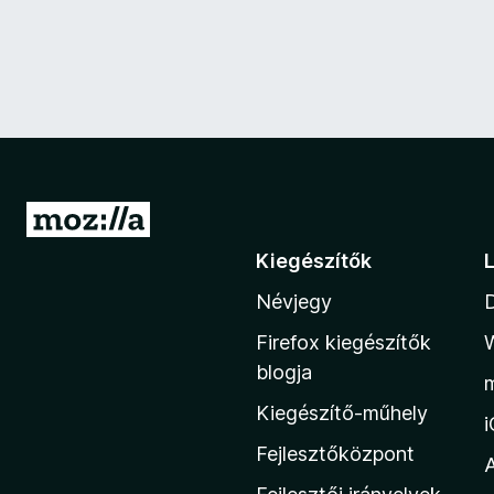
U
g
Kiegészítők
r
Névjegy
á
s
Firefox kiegészítők
a
blogja
M
Kiegészítő-műhely
o
z
Fejlesztőközpont
i