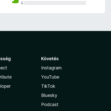
össég
Követés
ect
Instagram
ribute
YouTube
loper
TikTok
Bluesky
Podcast