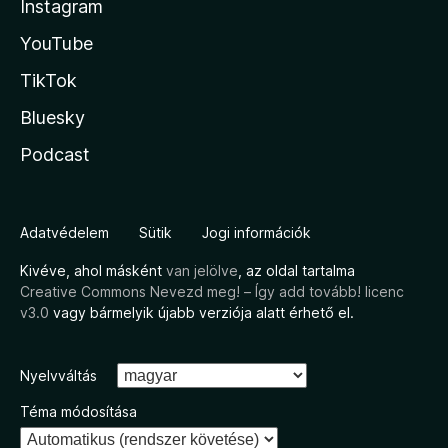
Instagram
YouTube
TikTok
Bluesky
Podcast
Adatvédelem
Sütik
Jogi információk
Kivéve, ahol másként
van jelölve
, az oldal tartalma
Creative Commons Nevezd meg! – Így add tovább! licenc
v3.0
vagy bármelyik újabb verziója alatt érhető el.
Nyelvváltás
Téma módosítása