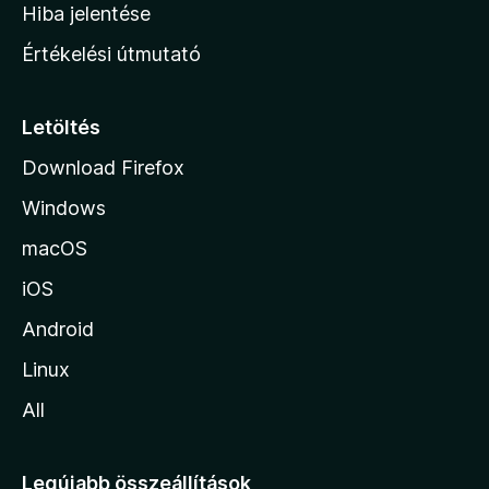
o
e
Hiba jelentése
k
k
n
e
Értékelési útmutató
l
l
é
a
s
p
Letöltés
e
j
k
Download Firefox
á
Windows
r
a
macOS
iOS
Android
Linux
All
Legújabb összeállítások