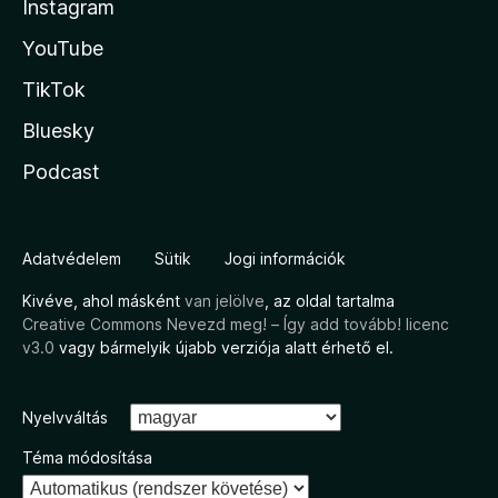
Instagram
YouTube
TikTok
Bluesky
Podcast
Adatvédelem
Sütik
Jogi információk
Kivéve, ahol másként
van jelölve
, az oldal tartalma
Creative Commons Nevezd meg! – Így add tovább! licenc
v3.0
vagy bármelyik újabb verziója alatt érhető el.
Nyelvváltás
Téma módosítása