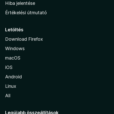
o
e
Hiba jelentése
k
k
n
e
Értékelési útmutató
l
l
é
a
s
p
Letöltés
e
j
k
Download Firefox
á
Windows
r
a
macOS
iOS
Android
Linux
All
Legújabb összeállítások