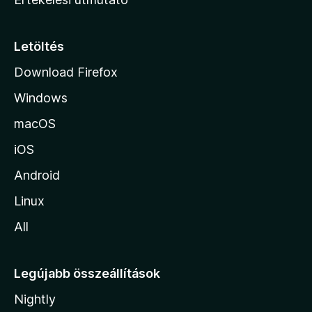
l
a
p
Letöltés
j
Download Firefox
á
Windows
r
a
macOS
iOS
Android
Linux
All
Legújabb összeállítások
Nightly