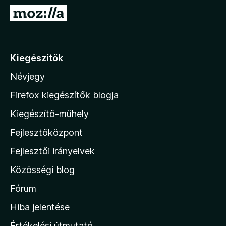
e
U
g
g
é
r
s
á
Kiegészítők
z
s
í
Névjegy
a
t
M
ő
Firefox kiegészítők blogja
k
o
Kiegészítő-műhely
z
Fejlesztőközpont
i
l
Fejlesztői irányelvek
l
Közösségi blog
a
h
Fórum
o
Hiba jelentése
n
Értékelési útmutató