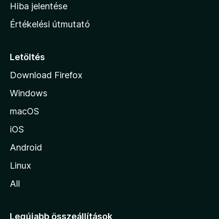
o
e
Hiba jelentése
k
k
n
e
Értékelési útmutató
l
l
é
a
s
p
Letöltés
e
j
k
Download Firefox
á
Windows
r
a
macOS
iOS
Android
Linux
All
Legújabb összeállítások