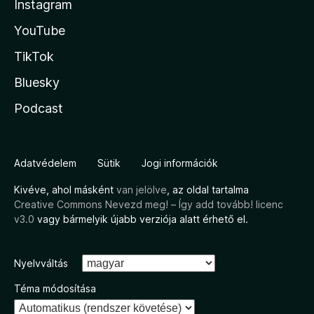
Instagram
YouTube
TikTok
Bluesky
Podcast
Adatvédelem
Sütik
Jogi információk
Kivéve, ahol másként
van jelölve
, az oldal tartalma
Creative Commons Nevezd meg! – Így add tovább! licenc
v3.0
vagy bármelyik újabb verziója alatt érhető el.
Nyelvváltás
Téma módosítása