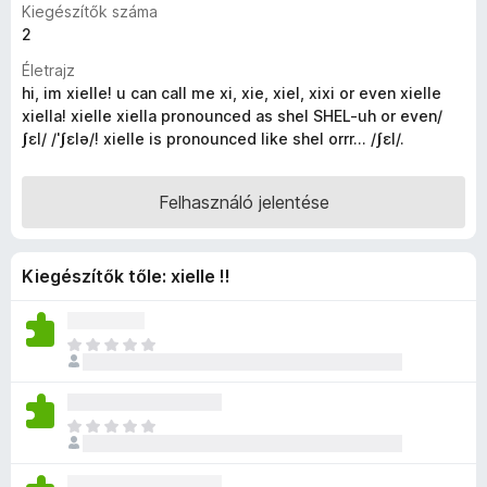
Kiegészítők száma
e
2
g
Életrajz
é
hi, im xielle! u can call me xi, xie, xiel, xixi or even xielle
s
xiella! xielle xiella pronounced as shel SHEL-uh or even/
z
ʃɛl/ /ˈʃɛlə/! xielle is pronounced like shel orrr... /ʃɛl/.
í
t
Felhasználó jelentése
ő
k
Kiegészítők tőle: xielle !!
M
é
g
n
M
i
é
n
g
c