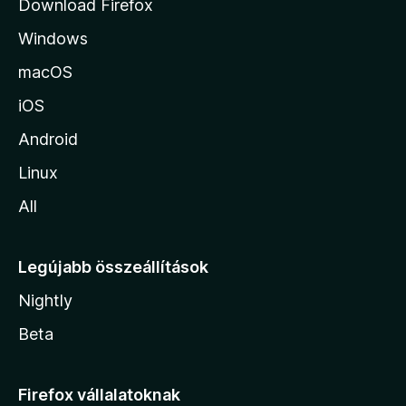
Download Firefox
á
Windows
r
a
macOS
iOS
Android
Linux
All
Legújabb összeállítások
Nightly
Beta
Firefox vállalatoknak