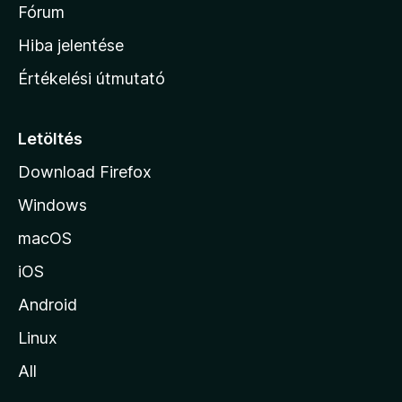
é
h
Fórum
t
s
é
o
e
Hiba jelentése
k
k
n
e
Értékelési útmutató
l
l
é
a
s
p
Letöltés
e
j
k
Download Firefox
á
Windows
r
a
macOS
iOS
Android
Linux
All