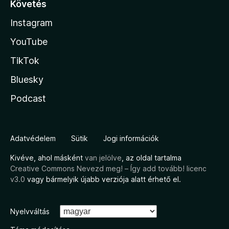
Követés
Instagram
YouTube
TikTok
Bluesky
Podcast
Adatvédelem
Sütik
Jogi információk
Kivéve, ahol másként
van jelölve
, az oldal tartalma
Creative Commons Nevezd meg! – Így add tovább! licenc
v3.0
vagy bármelyik újabb verziója alatt érhető el.
Nyelvváltás