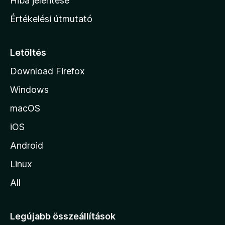
Hiba jelentése
n
Értékelési útmutató
l
a
p
Letöltés
j
Download Firefox
á
Windows
r
a
macOS
iOS
Android
Linux
All
Legújabb összeállítások