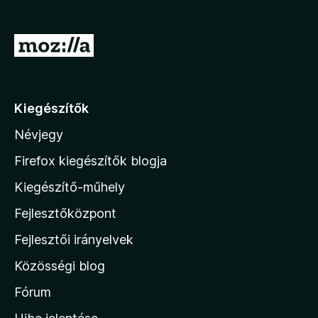
e
g
U
é
g
s
r
z
í
á
Kiegészítők
t
s
ő
Névjegy
a
k
M
Firefox kiegészítők blogja
o
Kiegészítő-műhely
z
Fejlesztőközpont
i
l
Fejlesztői irányelvek
l
Közösségi blog
a
h
Fórum
o