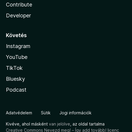
Contribute
Developer
Követés
Instagram
YouTube
TikTok
Bluesky
Podcast
Adatvédelem
Sütik
Jogi információk
Kivéve, ahol másként
van jelölve
, az oldal tartalma
Creative Commons Nevezd meg! – Így add tovább! licenc