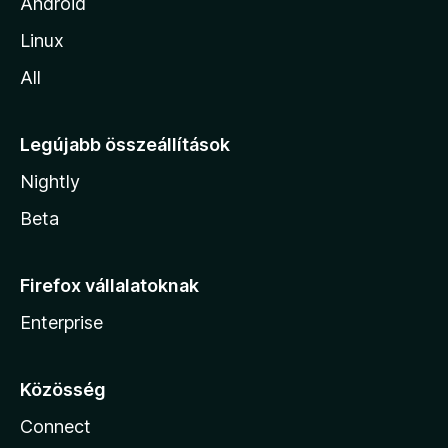
Android
Linux
All
Legújabb összeállítások
Nightly
Beta
Firefox vállalatoknak
Enterprise
Közösség
Connect