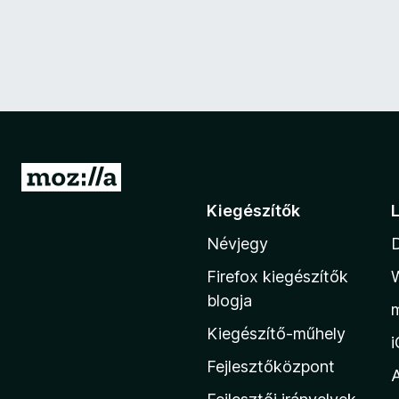
U
g
Kiegészítők
r
Névjegy
á
s
Firefox kiegészítők
a
blogja
M
Kiegészítő-műhely
o
z
Fejlesztőközpont
i