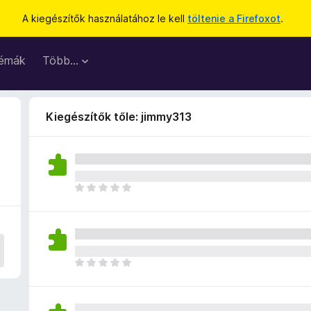
A kiegészítők használatához le kell
töltenie a Firefoxot
.
émák
Több…
Kiegészítők tőle: jimmy313
M
é
g
n
i
n
M
c
é
s
g
e
n