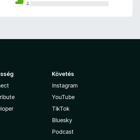
össég
Követés
ect
Instagram
ribute
YouTube
loper
TikTok
Bluesky
Podcast