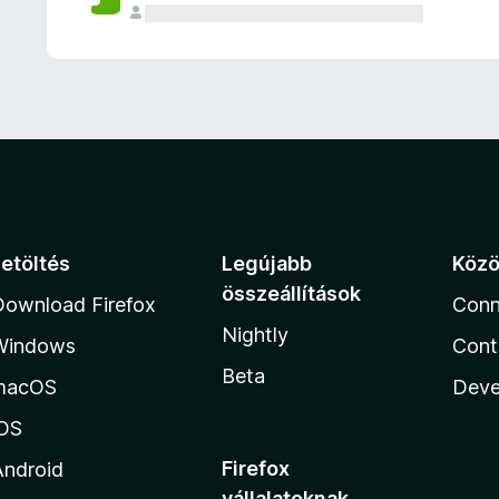
e
l
é
s
e
k
Letöltés
Legújabb
Köz
összeállítások
Download Firefox
Conn
Nightly
Windows
Cont
Beta
macOS
Deve
iOS
Firefox
Android
vállalatoknak