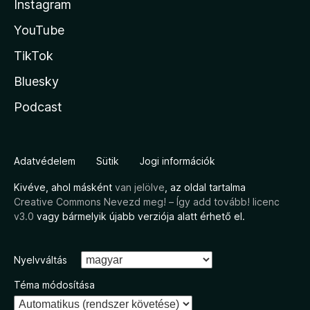
Instagram
YouTube
TikTok
Bluesky
Podcast
Adatvédelem
Sütik
Jogi információk
Kivéve, ahol másként
van jelölve
, az oldal tartalma
Creative Commons Nevezd meg! – Így add tovább! licenc
v3.0
vagy bármelyik újabb verziója alatt érhető el.
Nyelvváltás
Téma módosítása