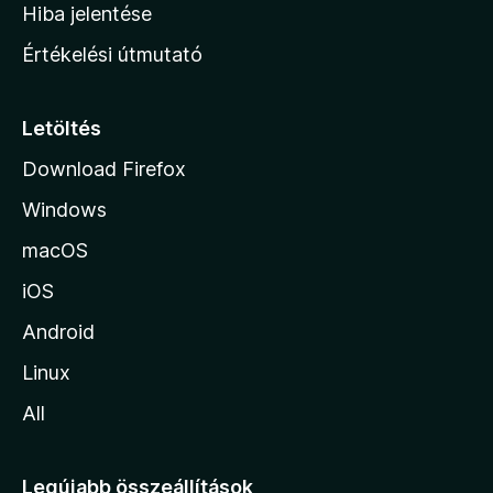
o
e
Hiba jelentése
k
k
n
e
Értékelési útmutató
l
l
é
a
s
p
Letöltés
e
j
k
Download Firefox
á
Windows
r
a
macOS
iOS
Android
Linux
All
Legújabb összeállítások