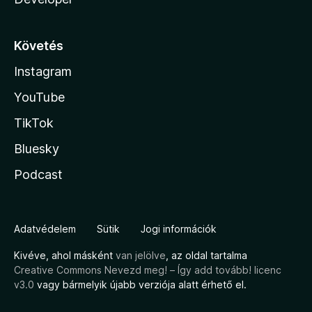
Követés
Instagram
YouTube
TikTok
Bluesky
Podcast
Adatvédelem
Sütik
Jogi információk
Kivéve, ahol másként
van jelölve
, az oldal tartalma
Creative Commons Nevezd meg! – Így add tovább! licenc
v3.0
vagy bármelyik újabb verziója alatt érhető el.