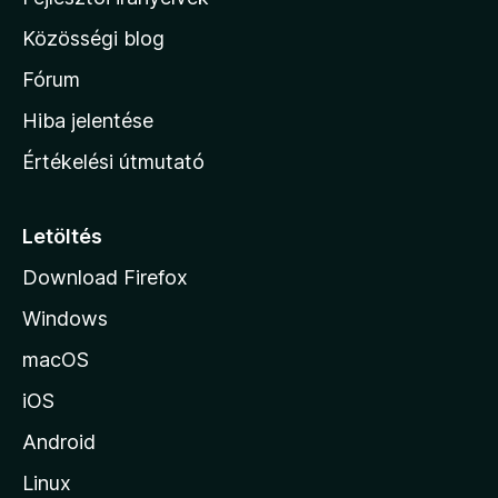
k
s
l
e
é
Közösségi blog
l
a
r
é
h
Fórum
t
s
é
o
e
Hiba jelentése
k
k
n
e
Értékelési útmutató
l
l
é
a
s
p
Letöltés
e
j
k
Download Firefox
á
Windows
r
a
macOS
iOS
Android
Linux