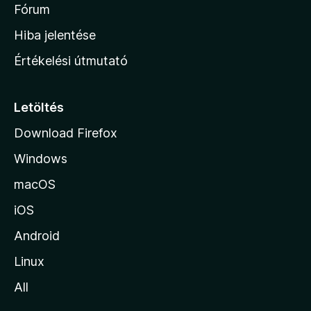
é
h
Fórum
t
s
é
o
e
Hiba jelentése
k
k
n
e
Értékelési útmutató
l
l
é
a
s
p
Letöltés
e
j
k
Download Firefox
á
Windows
r
a
macOS
iOS
Android
Linux
All