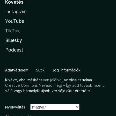
Követés
Instagram
YouTube
TikTok
Bluesky
Podcast
Adatvédelem
Sütik
Jogi információk
Kivéve, ahol másként
van jelölve
, az oldal tartalma
Creative Commons Nevezd meg! – Így add tovább! licenc
v3.0
vagy bármelyik újabb verziója alatt érhető el.
Nyelvváltás