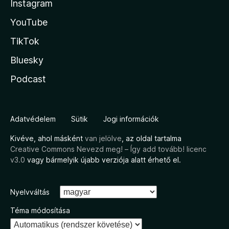
Instagram
YouTube
TikTok
Bluesky
Podcast
Adatvédelem
Sütik
Jogi információk
Kivéve, ahol másként
van jelölve
, az oldal tartalma
Creative Commons Nevezd meg! – Így add tovább! licenc
v3.0
vagy bármelyik újabb verziója alatt érhető el.
Nyelvváltás
Téma módosítása