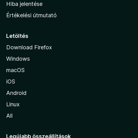
o
e
Hiba jelentése
k
k
n
e
Értékelési útmutató
l
l
é
a
s
p
Letöltés
e
j
k
Download Firefox
á
Windows
r
a
macOS
iOS
Android
Linux
All
Legújabb összeállítások