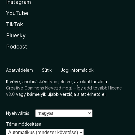
Instagram
YouTube
TikTok
Bluesky
Podcast
Adatvédelem
Sütik
Jogi információk
Kivéve, ahol másként
van jelölve
, az oldal tartalma
Creative Commons Nevezd meg! – Így add tovább! licenc
v3.0
vagy bármelyik újabb verziója alatt érhető el.
Nyelvváltás
Téma módosítása