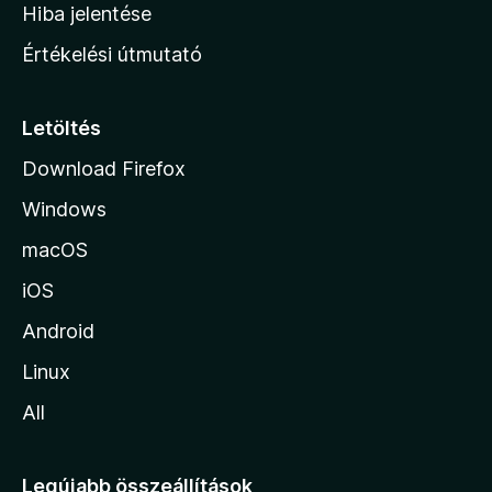
o
e
Hiba jelentése
k
k
n
e
Értékelési útmutató
l
l
é
a
s
p
Letöltés
e
j
k
Download Firefox
á
Windows
r
a
macOS
iOS
Android
Linux
All
Legújabb összeállítások