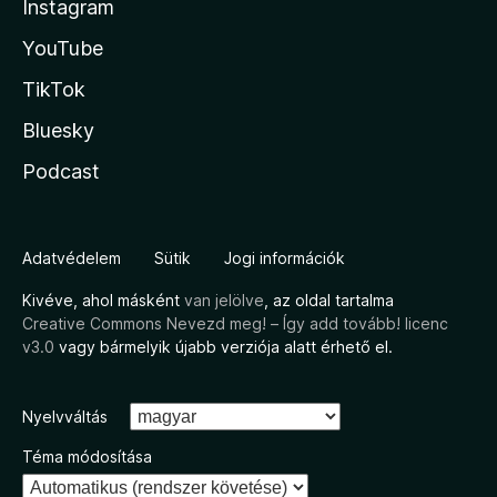
Instagram
YouTube
TikTok
Bluesky
Podcast
Adatvédelem
Sütik
Jogi információk
Kivéve, ahol másként
van jelölve
, az oldal tartalma
Creative Commons Nevezd meg! – Így add tovább! licenc
v3.0
vagy bármelyik újabb verziója alatt érhető el.
Nyelvváltás
Téma módosítása