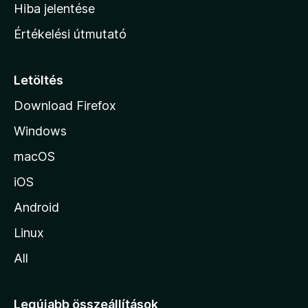
o
e
Hiba jelentése
k
k
n
e
Értékelési útmutató
l
l
é
a
s
p
Letöltés
e
j
k
Download Firefox
á
Windows
r
a
macOS
iOS
Android
Linux
All
Legújabb összeállítások