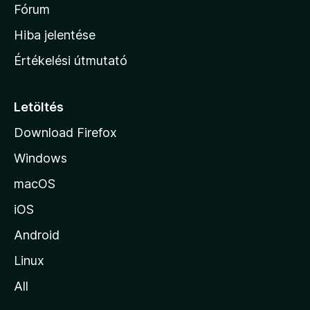
é
h
Fórum
t
s
é
o
e
Hiba jelentése
k
k
n
e
Értékelési útmutató
l
l
é
a
s
p
Letöltés
e
j
k
Download Firefox
á
Windows
r
a
macOS
iOS
Android
Linux
All