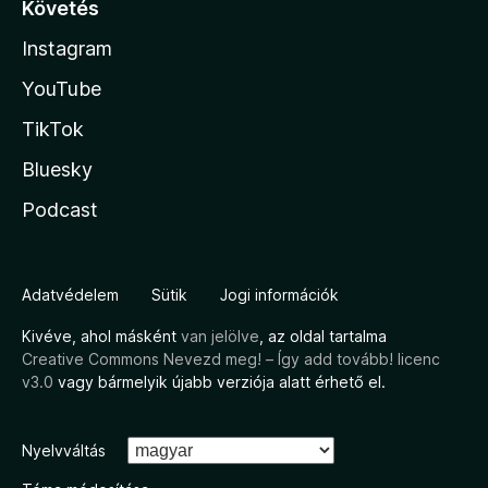
Követés
Instagram
YouTube
TikTok
Bluesky
Podcast
Adatvédelem
Sütik
Jogi információk
Kivéve, ahol másként
van jelölve
, az oldal tartalma
Creative Commons Nevezd meg! – Így add tovább! licenc
v3.0
vagy bármelyik újabb verziója alatt érhető el.
Nyelvváltás