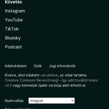
Követés
Instagram
YouTube
TikTok
Bluesky
Podcast
Adatvédelem
Sütik
Jogi információk
Kivéve, ahol másként
van jelölve
, az oldal tartalma
Creative Commons Nevezd meg! – Így add tovább! licenc
v3.0
vagy bármelyik újabb verziója alatt érhető el.
Nyelvváltás