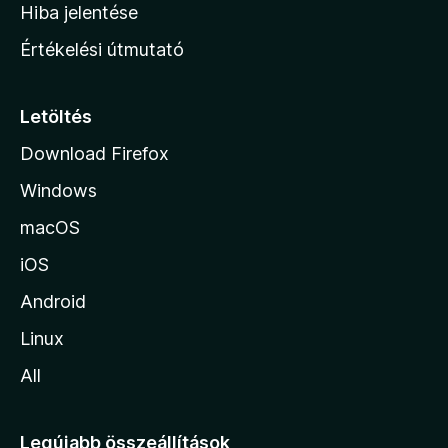
o
e
Hiba jelentése
k
k
n
e
Értékelési útmutató
l
l
é
a
s
p
Letöltés
e
j
k
Download Firefox
á
Windows
r
a
macOS
iOS
Android
Linux
All
Legújabb összeállítások