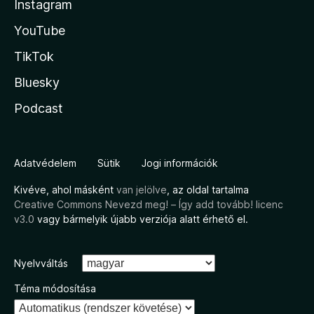
Instagram
YouTube
TikTok
Bluesky
Podcast
Adatvédelem
Sütik
Jogi információk
Kivéve, ahol másként
van jelölve
, az oldal tartalma
Creative Commons Nevezd meg! – Így add tovább! licenc
v3.0
vagy bármelyik újabb verziója alatt érhető el.
Nyelvváltás
Téma módosítása