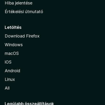
o
e
Hiba jelentése
k
k
n
e
Értékelési útmutató
l
l
é
a
s
p
Letöltés
e
j
k
Download Firefox
á
Windows
r
a
macOS
iOS
Android
Linux
All
Legújabb összeállítások