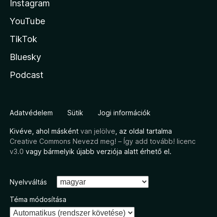
Instagram
YouTube
TikTok
Bluesky
Podcast
Adatvédelem
Sütik
Jogi információk
Kivéve, ahol másként
van jelölve
, az oldal tartalma
Creative Commons Nevezd meg! – Így add tovább! licenc
v3.0
vagy bármelyik újabb verziója alatt érhető el.
Nyelvváltás
Téma módosítása