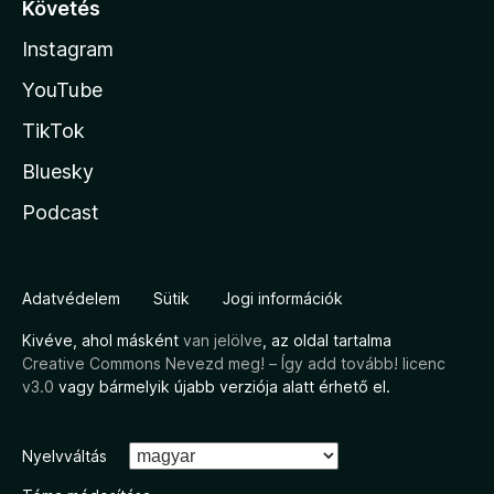
Követés
Instagram
YouTube
TikTok
Bluesky
Podcast
Adatvédelem
Sütik
Jogi információk
Kivéve, ahol másként
van jelölve
, az oldal tartalma
Creative Commons Nevezd meg! – Így add tovább! licenc
v3.0
vagy bármelyik újabb verziója alatt érhető el.
Nyelvváltás