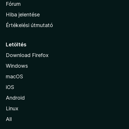
é
h
Fórum
t
s
é
o
e
Hiba jelentése
k
k
n
e
Értékelési útmutató
l
l
é
a
s
p
Letöltés
e
j
k
Download Firefox
á
Windows
r
a
macOS
iOS
Android
Linux
All