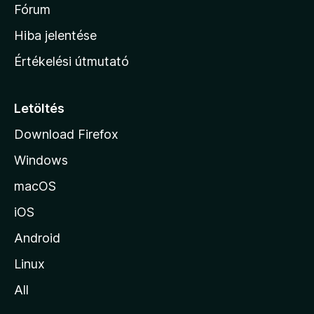
é
h
Fórum
t
s
é
o
e
Hiba jelentése
k
k
n
e
Értékelési útmutató
l
l
é
a
s
p
Letöltés
e
j
k
Download Firefox
á
Windows
r
a
macOS
iOS
Android
Linux
All