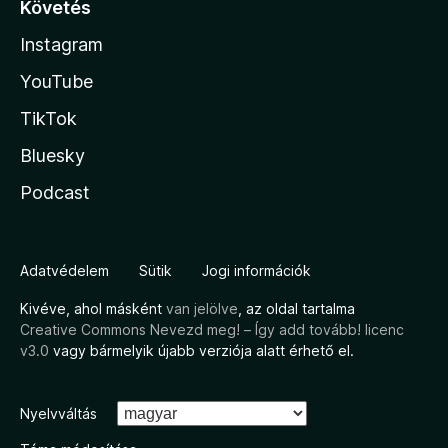
Követés
Instagram
YouTube
TikTok
Bluesky
Podcast
Adatvédelem
Sütik
Jogi információk
Kivéve, ahol másként
van jelölve
, az oldal tartalma
Creative Commons Nevezd meg! – Így add tovább! licenc
v3.0
vagy bármelyik újabb verziója alatt érhető el.
Nyelvváltás