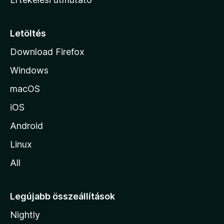
l
a
p
Letöltés
j
Download Firefox
á
Windows
r
a
macOS
iOS
Android
Linux
All
Legújabb összeállítások
Nightly