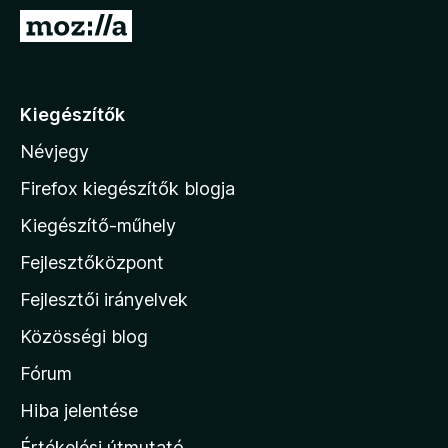
e
U
g
g
é
r
s
á
Kiegészítők
z
s
í
Névjegy
a
t
M
ő
Firefox kiegészítők blogja
k
o
Kiegészítő-műhely
z
Fejlesztőközpont
i
l
Fejlesztői irányelvek
l
Közösségi blog
a
h
Fórum
o
Hiba jelentése
n
Értékelési útmutató