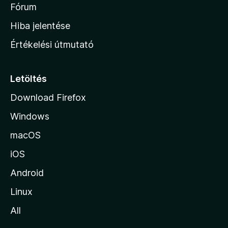
é
h
Fórum
t
s
é
o
e
Hiba jelentése
k
k
n
e
Értékelési útmutató
l
l
é
a
s
p
Letöltés
e
j
k
Download Firefox
á
Windows
r
a
macOS
iOS
Android
Linux
All