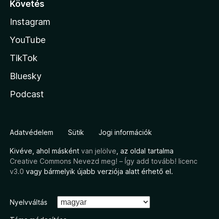
Követés
Instagram
YouTube
TikTok
Bluesky
Podcast
Adatvédelem
Sütik
Jogi információk
Kivéve, ahol másként
van jelölve
, az oldal tartalma
Creative Commons Nevezd meg! – Így add tovább! licenc
v3.0
vagy bármelyik újabb verziója alatt érhető el.
Nyelvváltás